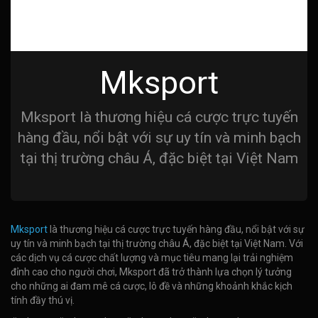
Mksport
Mksport là thương hiệu cá cược trực tuyến
hàng đầu, nổi bật với sự uy tín và minh bạch
tại thị trường châu Á, đặc biệt tại Việt Nam
Mksport
là thương hiệu cá cược trực tuyến hàng đầu, nổi bật với sự
uy tín và minh bạch tại thị trường châu Á, đặc biệt tại Việt Nam. Với
các dịch vụ cá cược chất lượng và mục tiêu mang lại trải nghiệm
đỉnh cao cho người chơi, Mksport đã trở thành lựa chọn lý tưởng
cho những ai đam mê cá cược, lô đề và những khoảnh khắc kịch
tính đầy thú vị.